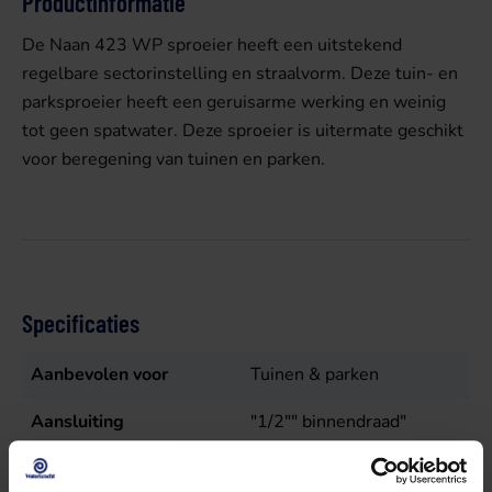
Productinformatie
De Naan 423 WP sproeier heeft een uitstekend
regelbare sectorinstelling en straalvorm. Deze tuin- en
parksproeier heeft een geruisarme werking en weinig
tot geen spatwater. Deze sproeier is uitermate geschikt
voor beregening van tuinen en parken.
Specificaties
Aanbevolen voor
Tuinen & parken
Aansluiting
"1/2"" binnendraad"
Aansluiting 1 (in)
1/2" binnendraad BSP