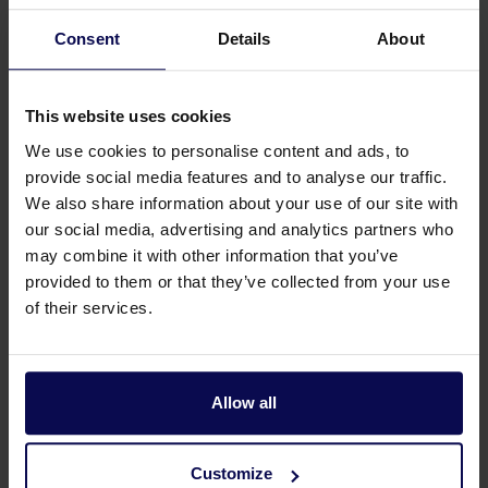
Debiet
19,5
L/min
Consent
Details
About
Gewicht
0,31
kg
Maximale druk
4
bar
This website uses cookies
We use cookies to personalise content and ads, to
Maximale
28
meter
provide social media features and to analyse our traffic.
sproeidiameter
We also share information about your use of our site with
our social media, advertising and analytics partners who
Maximalem3 per uur
1.18
may combine it with other information that you’ve
provided to them or that they’ve collected from your use
Pop up
Ja
of their services.
Sector instelling
Ja
Verkoopeenheid
st
Allow all
Customize