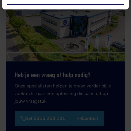
Heb je een vraag of hulp nodig?
Onze specialisten helpen je graag verder bij je
zoektocht naar een oplossing die aansluit op
jouw vraagstuk!
Bel 0315 258 181
Contact