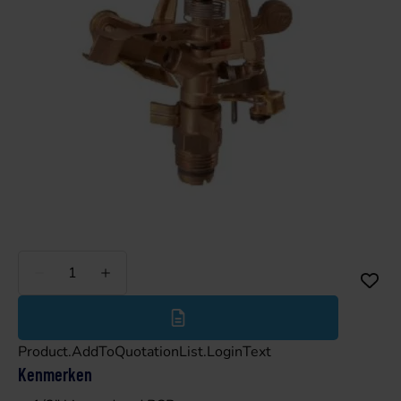
Minder
Meer
Product.AddToQuotationList.LoginText
Kenmerken