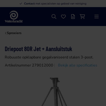
Contact
met specialisten op gebied van reiniging
Zoeken
Favorieten
Offertelijst
Winkelwagen
Menu
Waterkracht
Sproeiers
Driepoot 80R Jet + Aansluitstuk
Robuuste opklapbare gegalvaniseerd stalen 3-poot.
Artikelnummer 279012000
Bekijk alle specificaties