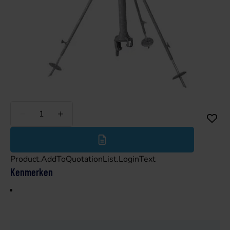
Minder
Meer
Product.AddToQuotationList.LoginText
Kenmerken