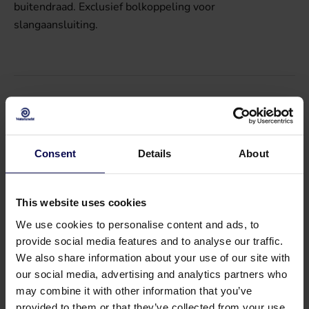
buitendraad. Exclusief bolkoppeling voor
slangaansluiting.
Specificaties
Consent
Details
About
Gewicht
8,5
kg
Verkoopeenheid
st
This website uses cookies
We use cookies to personalise content and ads, to
provide social media features and to analyse our traffic.
We also share information about your use of our site with
our social media, advertising and analytics partners who
may combine it with other information that you’ve
provided to them or that they’ve collected from your use