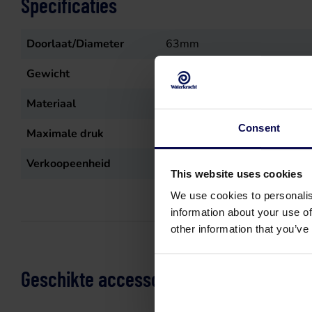
Specificaties
Doorlaat/Diameter
63mm
Gewicht
0,8
kg
Materiaal
PVC-U
Consent
Maximale druk
10
bar
Verkoopeenheid
5mt
This website uses cookies
We use cookies to personalis
information about your use of
other information that you’ve
Geschikte accessoires