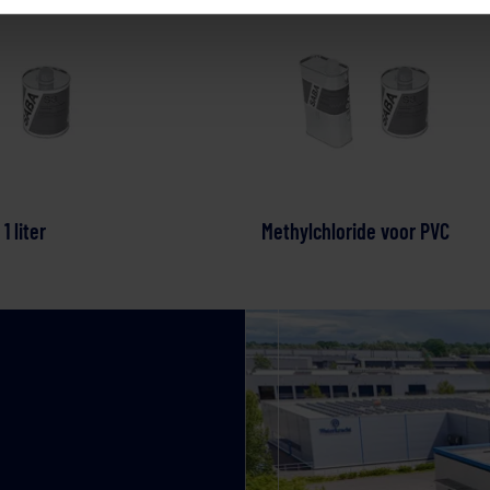
1 liter
Methylchloride voor PVC