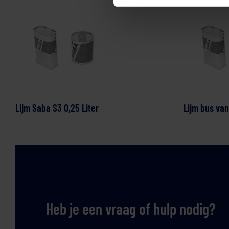
Lijm Saba S3 0,25 Liter
Lijm bus van 
Heb je een vraag of hulp nodig?