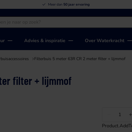
Meer dan
50 jaar ervaring
uur
Advies & inspiratie
Over Waterkracht
erbuisaccessoires
Filterbuis 5 meter 63R CR 2 meter filter + lijmmof
er filter + lijmmof
Minder
Product.AddT