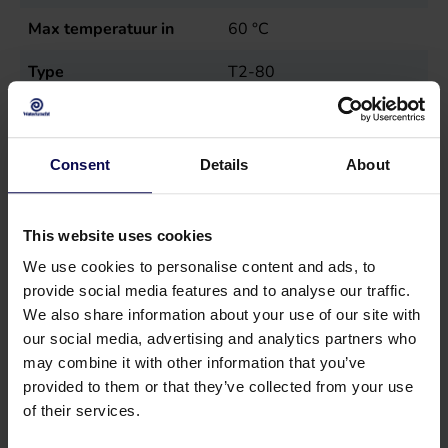
Max temperatuur in
60
°C
Type
T2-80
Verkoopeenheid
st
Vermogen
30
kW
Consent
Details
About
This website uses cookies
We use cookies to personalise content and ads, to
provide social media features and to analyse our traffic.
We also share information about your use of our site with
our social media, advertising and analytics partners who
may combine it with other information that you’ve
provided to them or that they’ve collected from your use
of their services.