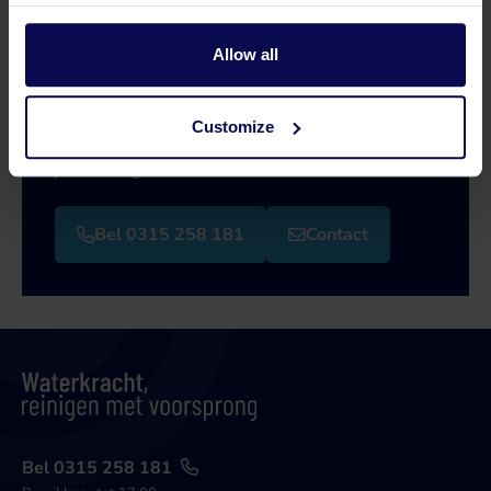
Allow all
Heb je een vraag of hulp nodig?
Onze specialisten helpen je graag verder bij je
Customize
zoektocht naar een oplossing die aansluit op
jouw vraagstuk!
Bel 0315 258 181
Contact
Bel 0315 258 181