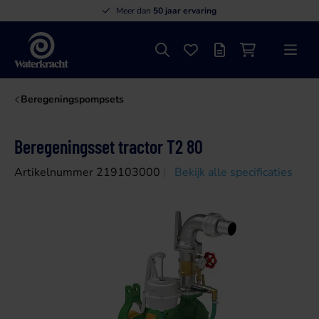
Meer dan
50 jaar ervaring
Zoeken
Favorieten
Offertelijst
Winkelwagen
Menu
Waterkracht
Beregeningspompsets
Beregeningsset tractor T2 80
Artikelnummer 219103000
Bekijk alle specificaties