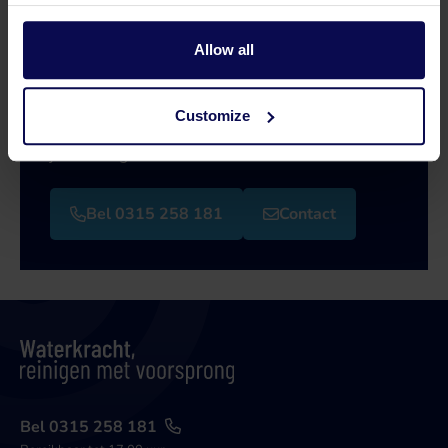
Allow all
Heb je een vraag of hulp nodig?
Onze specialisten helpen je graag verder bij je
Customize
zoektocht naar een oplossing die aansluit op
jouw vraagstuk!
Bel 0315 258 181
Contact
Bel 0315 258 181