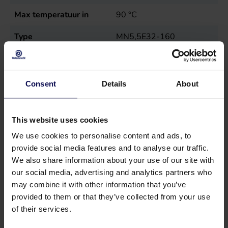
Max temperatuur in
90
°C
Type
MN5,5E32-160
Verkoopeenheid
st
Vermogen
4
kW
Consent
Details
About
This website uses cookies
We use cookies to personalise content and ads, to
provide social media features and to analyse our traffic.
We also share information about your use of our site with
our social media, advertising and analytics partners who
may combine it with other information that you’ve
provided to them or that they’ve collected from your use
of their services.