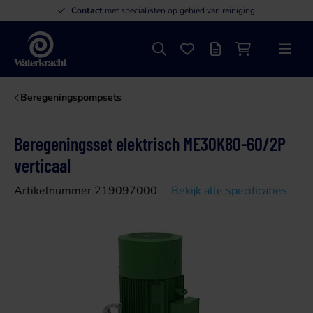
Contact
met specialisten op gebied van reiniging
Zoeken
Favorieten
Offertelijst
Winkelwagen
Menu
Waterkracht
Beregeningspompsets
Beregeningsset elektrisch ME30K80-60/2P
verticaal
Artikelnummer 219097000
Bekijk alle specificaties