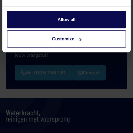
Allow all
Heb je een vraag of hulp nodig?
Customize
Onze specialisten helpen je graag verder bij je
zoektocht naar een oplossing die aansluit op
jouw vraagstuk!
Bel 0315 258 181
Contact