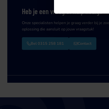
Heb je een vraag of hulp nodig?
Onze specialisten helpen je graag verder bij je zo
oplossing die aansluit op jouw vraagstuk!
Bel 0315 258 181
Contact