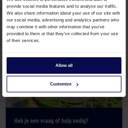
provide social media features and to analyse our traffic.
We also share information about your use of our site with
our social media, advertising and analytics partners who
Afdichting Rubber Bocht 80R
may combine it with other information that you’ve
provided to them or that they’ve collected from your use
of their services.
Allow all
Customize
Heb je een vraag of hulp nodig?