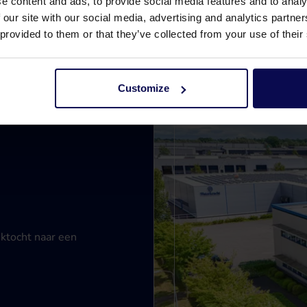
e content and ads, to provide social media features and to analy
 our site with our social media, advertising and analytics partn
 provided to them or that they’ve collected from your use of their
Customize
ektocht naar een