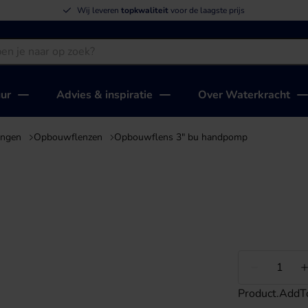
Wij leveren
topkwaliteit
voor de laagste prijs
uur
Advies & inspiratie
Over Waterkracht
ingen
Opbouwflenzen
Opbouwflens 3" bu handpomp
Minder
Product.AddT