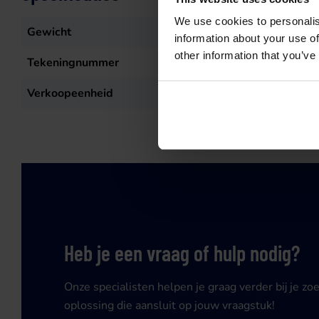
We use cookies to personalis
Gewicht
3,6
kg
information about your use of
other information that you’ve
Tekeningnummer
0
Verkoopeenheid
st
Heb je een vraag of hulp nodig?
Onze specialisten helpen je graag verder bij je zo
oplossing die aansluit op jouw vraagstuk!