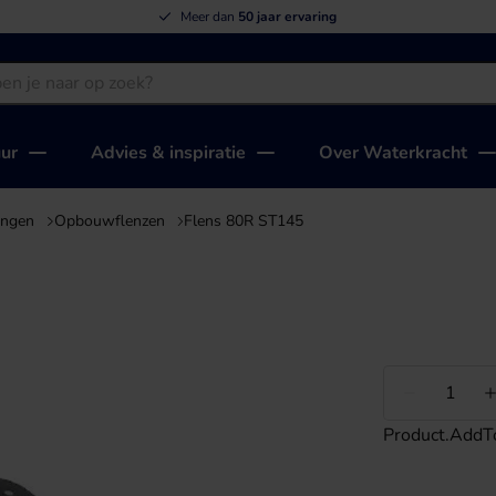
Meer dan
50 jaar ervaring
uur
Advies & inspiratie
Over Waterkracht
ingen
Opbouwflenzen
Flens 80R ST145
Minder
Product.AddT