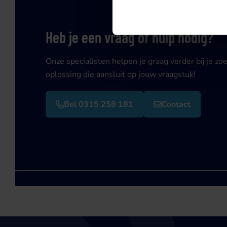
Heb je een vraag of hulp nodig?
Onze specialisten helpen je graag verder bij je zo
oplossing die aansluit op jouw vraagstuk!
Bel 0315 258 181
Contact