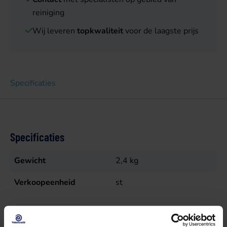
reiniging
Wij leveren
topkwaliteit
voor de laagste prijs
Specificaties
Specificaties
Gewicht
2,4
kg
Verkoopeenheid
st