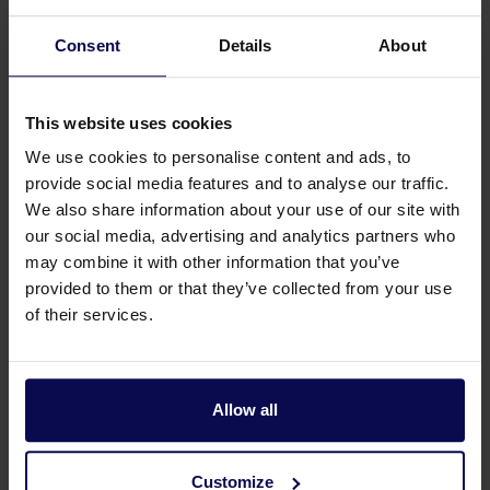
Consent
Details
About
This website uses cookies
We use cookies to personalise content and ads, to
provide social media features and to analyse our traffic.
We also share information about your use of our site with
our social media, advertising and analytics partners who
may combine it with other information that you’ve
Heb je een vraag of hulp nodig?
provided to them or that they’ve collected from your use
of their services.
Onze specialisten helpen je graag verder bij je
zoektocht naar een oplossing die aansluit op
jouw vraagstuk!
Allow all
Bel 0315 258 181
Contact
Customize