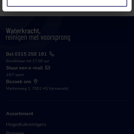
Bel 0315 258 181
Bereikbaar tot 17.00 uur
Stuur een e-mail
24/7 open
Bezoek ons
Markenweg 1, 7051 HS Varsseveld
Assortiment
Hogedrukreinigers
Pompen