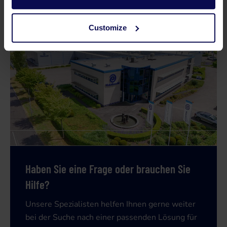
4"
4"
Customize
Haben Sie eine Frage oder brauchen Sie
Hilfe?
Unsere Spezialisten helfen Ihnen gerne weiter
bei der Suche nach einer passenden Lösung für