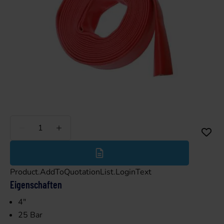
Weniger
Mehr
Product.AddToQuotationList.LoginText
Eigenschaften
4"
25 Bar