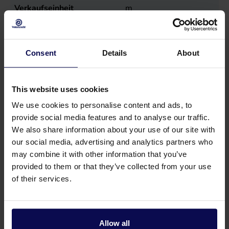
Verkaufseinheit
m
Consent
Details
About
Geeignetes Zubehör
This website uses cookies
We use cookies to personalise content and ads, to
provide social media features and to analyse our traffic.
We also share information about your use of our site with
our social media, advertising and analytics partners who
may combine it with other information that you’ve
provided to them or that they’ve collected from your use
of their services.
Schlauchverschraubung Storz 4" N115
Schlauchverschr
Allow all