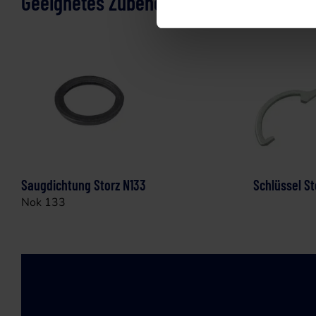
Geeignetes Zubehör
Saugdichtung Storz N133
Schlüssel S
Nok 133