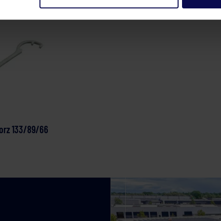
torz 133/89/66