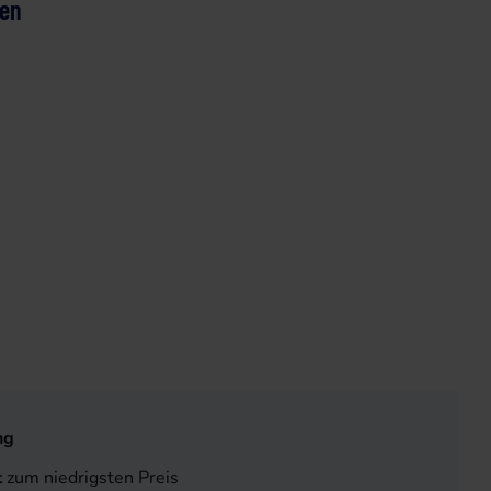
ten
ng
t
zum niedrigsten Preis