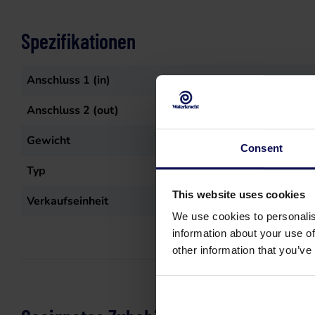
Spezifikationen
Anschluss 1 (in)
4"
Anschluss 2 (out)
Nok 133
Gewicht
1,6
kg
Consent
Typ
Storz pilaar
This website uses cookies
Verkaufseinheit
st
We use cookies to personalis
information about your use of
other information that you’ve