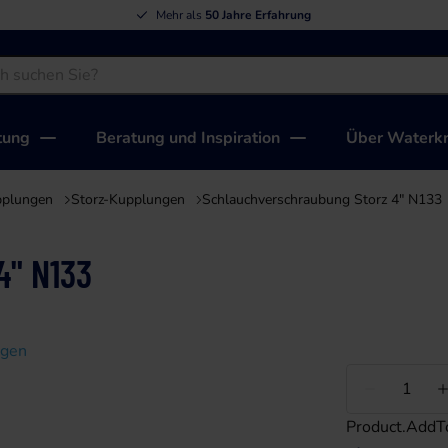
Mehr als
50 Jahre Erfahrung
tung
Beratung und Inspiration
Über Waterkr
pplungen
Storz-Kupplungen
Schlauchverschraubung Storz 4" N133
4" N133
igen
Weniger
Product.AddT