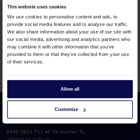
Kugelkupplung 4"AG x 120mm
This website uses cookies
Artikel Nummer 279210000
We use cookies to personalise content and ads, to
provide social media features and to analyse our traffic.
We also share information about your use of our site with
our social media, advertising and analytics partners who
Kugelkupplung 80mm + Flansch DN65
may combine it with other information that you’ve
provided to them or that they’ve collected from your use
Artikel Nummer 279200000
of their services.
Allow all
Customize
0049 2821 711 48 29 anrufen
Verfügbar bis 17.00 Uhr