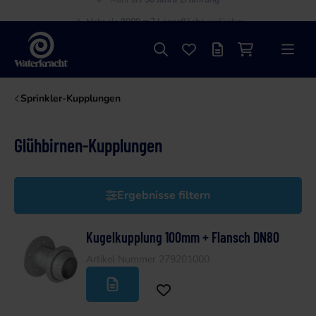
Mehr als
50 Jahre Erfahrung
Mehr als
8000 m2 Lagerfläche
verfügbar
Suche
Favoriten
Angebotsliste
Einkaufswage
Menü
Waterkracht
Sprinkler-Kupplungen
Glühbirnen-Kupplungen
Ergebnisse filtern
Kugelkupplung 100mm + Flansch DN80
Artikel Nummer 279201000