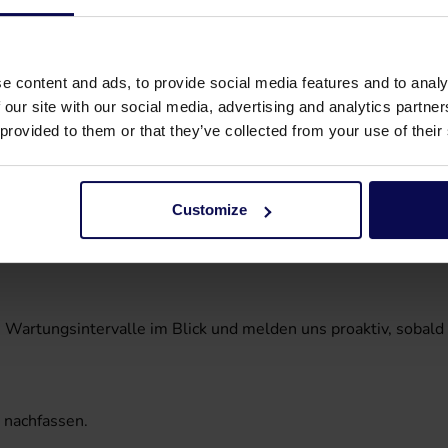
m Störungsfall. So
n Stillstand.
e content and ads, to provide social media features and to analy
Reparatur und Wartung
.
 our site with our social media, advertising and analytics partn
 provided to them or that they’ve collected from your use of their
Customize
 Wartungsintervalle im Blick und melden uns proaktiv, sobald
 nachfassen.