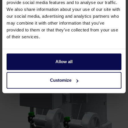
provide social media features and to analyse our traffic.
Heizung auf 95 °C erwärmt und in die Tanks gepumpt.
We also share information about your use of our site with
Während des Streuvorgangs wird das heiße Wasser auf
our social media, advertising and analytics partners who
das Streugut gesprüht und anschließend als erwärmte
may combine it with other information that you’ve
Mischung auf der Fahrbahn verteilt. Durch die hohe
provided to them or that they’ve collected from your use
Temperatur dringt diese teilweise in das Eis ein und es
of their services.
entsteht eine dauerhaft rutschfeste Oberfläche. Die
Brenneraggregate von Waterkracht sind dabei an der
Rückseite des Streuers montiert.
Allow all
Customize