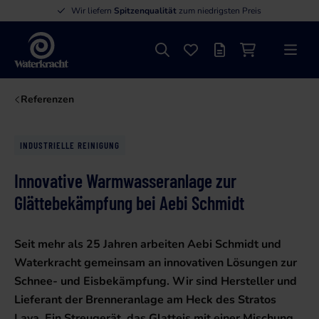
Wir liefern
Spitzenqualität
zum niedrigsten Preis
Suche
Favoriten
Angebotsliste
Einkaufswage
Menü
Waterkracht
Referenzen
INDUSTRIELLE REINIGUNG
Innovative Warmwasseranlage zur
Glättebekämpfung bei Aebi Schmidt
Seit mehr als 25 Jahren arbeiten Aebi Schmidt und
Waterkracht gemeinsam an innovativen Lösungen zur
Schnee- und Eisbekämpfung. Wir sind Hersteller und
Lieferant der Brenneranlage am Heck des Stratos
Lava. Ein Streugerät, das Glatteis mit einer Mischung