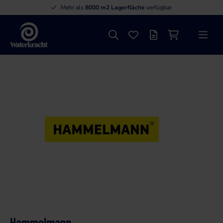
Mehr als
8000 m2 Lagerfläche
verfügbar
Suche
Favoriten
Angebotsliste
Einkaufswage
Menü
Waterkracht
Hammelmann