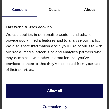
Tankreinigung geeignet und entfernen auch
hartnäckigste Verschmutzungen. Für diese
Consent
Details
About
Tankreinigungsköpfe können wir verschiedene
Düsenhalter in unterschiedlichen Längen und
Ausführungen liefern. Außerdem liefern wir
This website uses cookies
Schutzkäfige und Zubehör für Tankreinigungsköpfe.
We use cookies to personalise content and ads, to
>
provide social media features and to analyse our traffic.
We also share information about your use of our site with
our social media, advertising and analytics partners who
may combine it with other information that you’ve
provided to them or that they’ve collected from your use
of their services.
Allow all
Customize