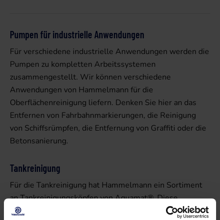
Pumpen für industrielle Anwendungen
Für verschiedene industrielle Anwendungen werden die
Pumpen zu kompletten Arbeitssystemen
zusammengestellt. Wir können verschiedene
Anwendungen von Hammelmann für die
Oberflächenreinigung liefern. Denken Sie hier an das
Entfernen von Fahrbahnmarkierungen, die Reinigung
von Schiffsrümpfen, die Entfernung von Graffiti oder die
Betonsanierung.
Tankreinigung
Für die Tankreinigung hat Hammelmann ein Sortiment
an Tankreinigungsköpfen von Aquamat®. Diese
Reinigungsköpfe sind hervorragend für die