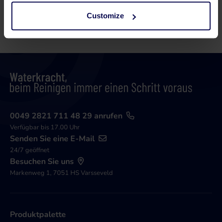
Customize
Seite
von 3
0049 2821 711 48 29 anrufen
Verfügbar bis 17.00 Uhr
Senden Sie eine E-Mail
24/7 geöffnet
Besuchen Sie uns
Markenweg 1, 7051 HS Varsseveld
Produktpalette