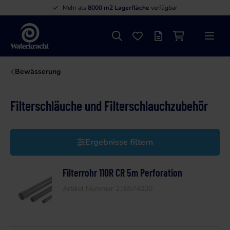
Mehr als
8000 m2 Lagerfläche
verfügbar
Suche
Favoriten
Angebotsliste
Einkaufswage
Menü
Waterkracht
Bewässerung
Filterschläuche und Filterschlauchzubehör
Ergebnisse filtern
Filterrohr 110R CR 5m Perforation
Artikel Nummer 216574000