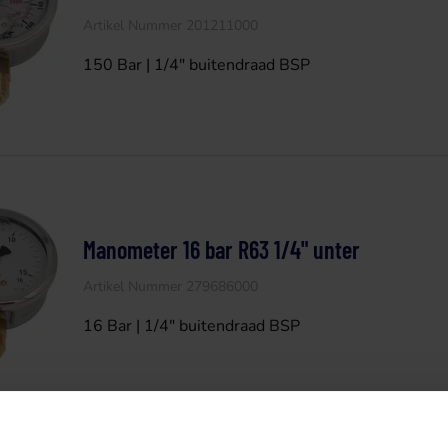
Artikel Nummer 201211000
150 Bar | 1/4" buitendraad BSP
Manometer 16 bar R63 1/4" unter
Artikel Nummer 279686000
16 Bar | 1/4" buitendraad BSP