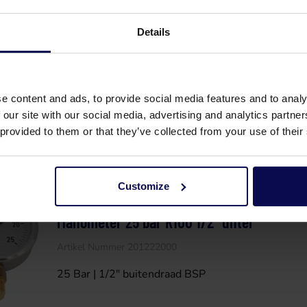
Details
Manometer 160 bar hinter
Artikel Nummer 300749000
160 Bar | 1/4" buitendraad BSP
e content and ads, to provide social media features and to analy
 our site with our social media, advertising and analytics partn
 provided to them or that they’ve collected from your use of their
Customize
Manometer 25 bar R100 1/2" unter
Artikel Nummer 201222000
25 Bar | 1/2" buitendraad BSP