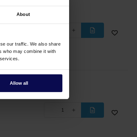
About
Weniger
Mehr
se our traffic. We also share
ers who may combine it with
 services.
Allow all
Weniger
Mehr