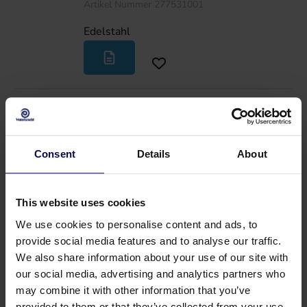
Artikel Nummer 277531001
Edelstahl
Schnellkupplung 1/2"AG x Male Edelstahl
Artikel Nummer 306118000
Consent
Details
About
Edelstahl
This website uses cookies
We use cookies to personalise content and ads, to
Schnellkupplung 1/2"IG x Female + Ventil +
provide social media features and to analyse our traffic.
o-ring
We also share information about your use of our site with
our social media, advertising and analytics partners who
Artikel Nummer 260716000
may combine it with other information that you’ve
Stahl
provided to them or that they’ve collected from your use