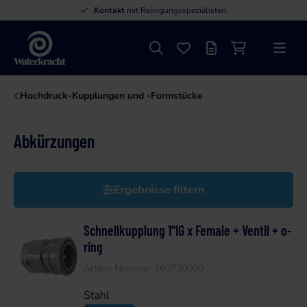
Kontakt
mit Reinigungsspezialisten
Suche
Favoriten
Angebotsliste
Einkaufswage
Menü
Waterkracht
Hochdruck-Kupplungen und -Formstücke
Abkürzungen
Ergebnisse filtern
Schnellkupplung 1"IG x Female + Ventil + o-
ring
Artikel Nummer 260720000
Stahl