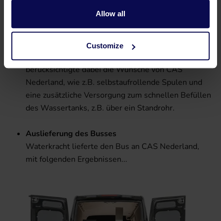
sicherzustellen, dass die Arbeiten ordnungsgemäß
Allow all
ausgeführt wurden.
Installation der Anlage
Customize
Waterkracht baute die Anlage in den Bus ein und
berücksichtigte dabei die Wünsche von CAS
Nederland, wie z.B. selbstaufrollende Spulen und
eine zusätzliche Versorgung zum schnellen Befüllen
des Wassertanks, z.B. über ein Standrohr.
Auslieferung des Busses
Waterkracht lieferte den Bus an CAS Nederland,
mit folgenden Ergebnissen...