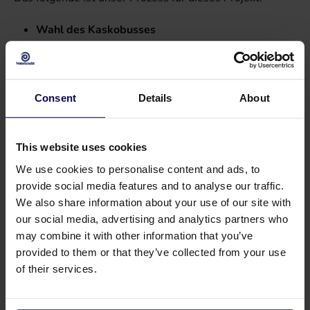
Wahl des Kaskobusses
CAS Niederlande hat sich für einen Kaskobus
entschieden. Waterkracht beriet bei der richtigen
Anschaffung, etwa bei den gewünschten
Consent
Details
About
Abmessungen und der Innenausstattung.
Wünsche kartieren
This website uses cookies
Waterkracht und CAS Niederlande kartieren alle
We use cookies to personalise content and ads, to
Wünsche und versuchen, diese so gut wie möglich
provide social media features and to analyse our traffic.
in das Endprodukt einfließen zu lassen.
We also share information about your use of our site with
our social media, advertising and analytics partners who
Fertigstellung des Busses
may combine it with other information that you’ve
Eine externe Firma kümmerte sich um die
provided to them or that they’ve collected from your use
Fertigstellung des Busses, wie z.B. die Verkleidung
of their services.
und die wasserfeste Beschichtung. Waterkracht
stand in direktem Kontakt mit dieser Firma, um