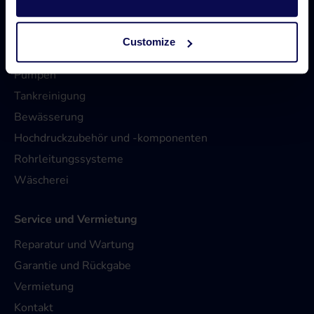
Produktpalette
Customize
Hochdruckreiniger
Pumpen
Tankreinigung
Bewässerung
Hochdruckzubehör und -komponenten
Rohrleitungssysteme
Wäscherei
Service und Vermietung
Reparatur und Wartung
Garantie und Rückgabe
Vermietung
Kontakt