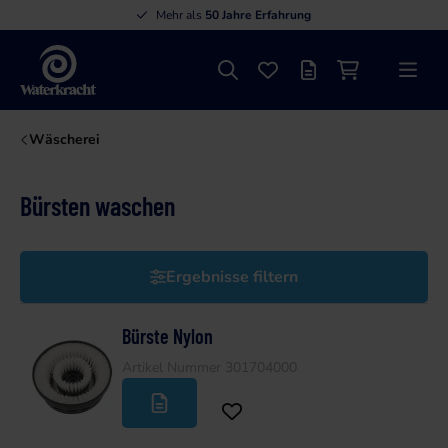
Mehr als
50 Jahre Erfahrung
Suche
Favoriten
Angebotsliste
Einkaufswage
Menü
Waterkracht
Wäscherei
Bürsten waschen
Ergebnisse filtern
Bürste Nylon
Artikel Nummer 301704000