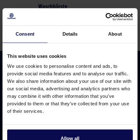
Waschbürste
Artikel Nummer 301640000
Consent
Details
About
This website uses cookies
We use cookies to personalise content and ads, to
provide social media features and to analyse our traffic.
We also share information about your use of our site with
our social media, advertising and analytics partners who
0049 2821 711 48 29 anrufen
may combine it with other information that you’ve
Verfügbar bis 17.00 Uhr
provided to them or that they’ve collected from your use
Senden Sie eine E-Mail
of their services.
24/7 geöffnet
Besuchen Sie uns
Markenweg 1, 7051 HS Varsseveld
Allow all