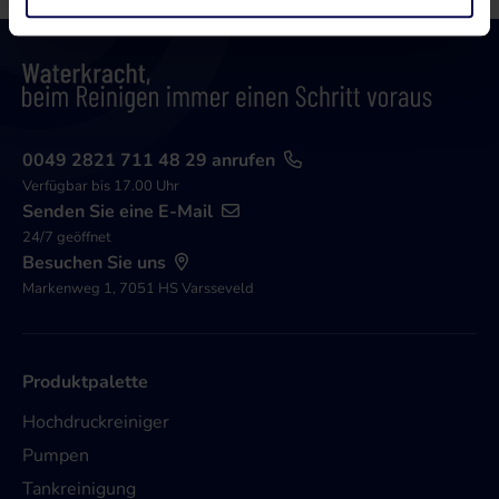
0049 2821 711 48 29 anrufen
Verfügbar bis 17.00 Uhr
Senden Sie eine E-Mail
24/7 geöffnet
Besuchen Sie uns
Markenweg 1, 7051 HS Varsseveld
Produktpalette
Hochdruckreiniger
Pumpen
Tankreinigung