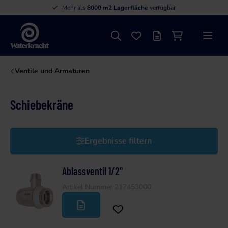
Mehr als
8000 m2 Lagerfläche
verfügbar
Suche
Favoriten
Angebotsliste
Einkaufswage
Menü
Waterkracht
Ventile und Armaturen
Schiebekräne
Ergebnisse filtern
Ablassventil 1/2"
Artikel Nummer 217453000