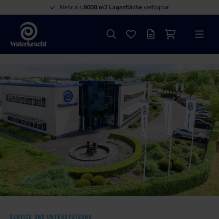
Mehr als
8000 m2 Lagerfläche
verfügbar
Suche
Favoriten
Angebotsliste
Einkaufswage
Menü
Waterkracht
SERVICE UND UNTERSTÜTZUNG