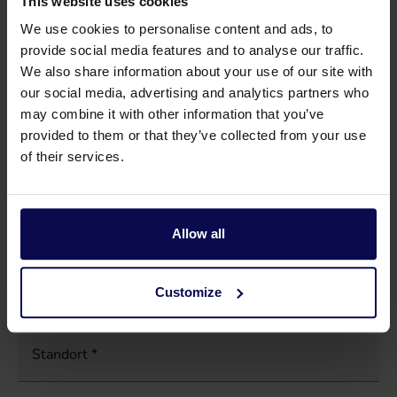
This website uses cookies
We use cookies to personalise content and ads, to
E-Mail Adresse
*
provide social media features and to analyse our traffic.
We also share information about your use of our site with
our social media, advertising and analytics partners who
Postleitzahl
*
may combine it with other information that you’ve
provided to them or that they’ve collected from your use
of their services.
Rufnummer
*
Allow all
Thema
*
Customize
Standort
*