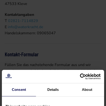
47533 Kleve
Kontaktangaben
T
02821-7114829
E
info@waterkracht.de
Handelskammern: 09065047
Kontakt-Formular
Füllen Sie das nachstehende Formular aus und wir
werden uns so bald wie möglich mit Ihnen in Verbindung
setzen.
Consent
Details
About
Name
*