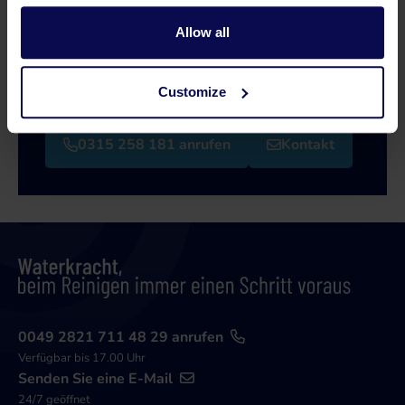
Hilfe?
Allow all
Unsere Spezialisten helfen Ihnen gerne weiter
bei der Suche nach einer passenden Lösung für
Ihr Problem!
Customize
0315 258 181 anrufen
Kontakt
0049 2821 711 48 29 anrufen
Verfügbar bis 17.00 Uhr
Senden Sie eine E-Mail
24/7 geöffnet