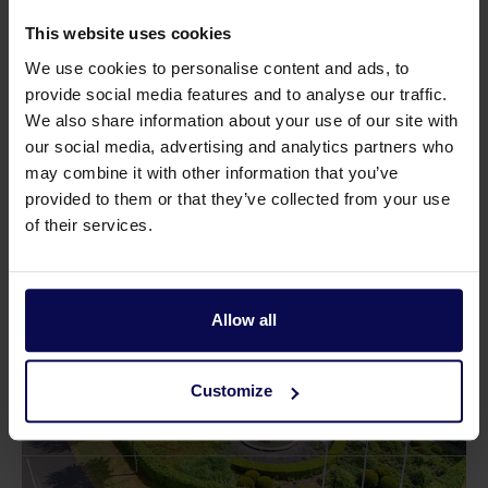
Maximaler Druck
210
Bar
This website uses cookies
Strom
35,3
kW
We use cookies to personalise content and ads, to
provide social media features and to analyse our traffic.
Typ
SS71-93
We also share information about your use of our site with
our social media, advertising and analytics partners who
Verkaufseinheit
st
may combine it with other information that you’ve
provided to them or that they’ve collected from your use
of their services.
Allow all
Customize