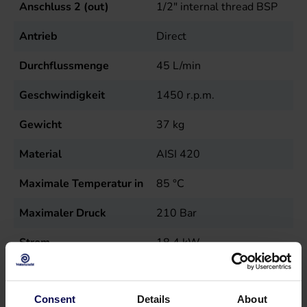
Anschluss 2 (out)
1/2" internal thread BSP
Antrieb
Direct
Durchflussmenge
45
L/min
Geschwindigkeit
1450
r.p.m.
Gewicht
37
kg
Material
AISI 420
Maximale Temperatur in
85
°C
Maximaler Druck
210
Bar
Strom
18,4
kW
Typ
SN70-45
Consent
Details
About
Verkaufseinheit
st