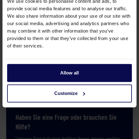
We use cookies to personalise content and ads, to
Verkaufseinheit
st
provide social media features and to analyse our traffic.
We also share information about your use of our site with
our social media, advertising and analytics partners who
may combine it with other information that you’ve
provided to them or that they’ve collected from your use
of their services.
Allow all
Customize
Haben Sie eine Frage oder brauchen Sie
Hilfe?
Unsere Spezialisten helfen Ihnen gerne weiter