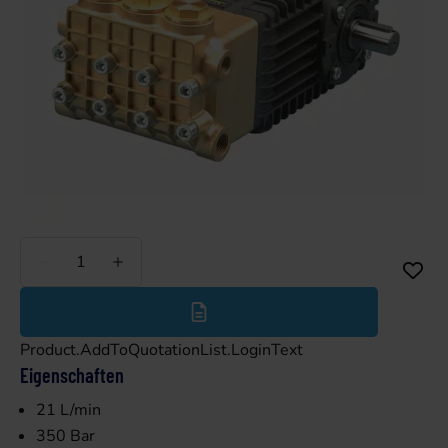
Weniger
Mehr
Product.AddToQuotationList.LoginText
Eigenschaften
21 L/min
350 Bar