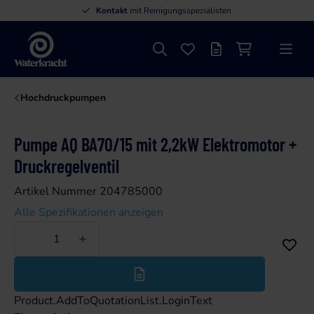
Kontakt
mit Reinigungsspezialisten
Suche
Favoriten
Angebotsliste
Einkaufswage
Menü
Waterkracht
Hochdruckpumpen
Pumpe AQ BA70/15 mit 2,2kW Elektromotor +
Druckregelventil
Artikel Nummer 204785000
Alle Spezifikationen anzeigen
Weniger
Mehr
Product.AddToQuotationList.LoginText