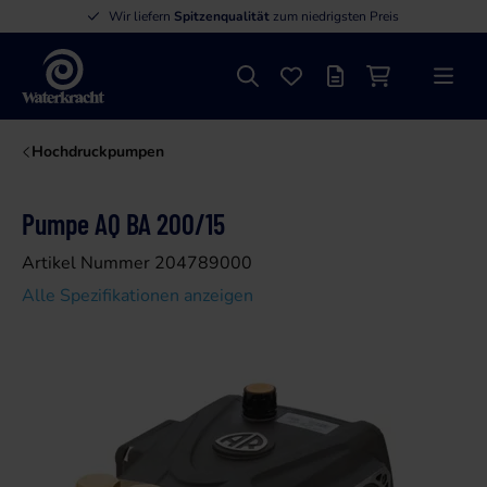
Wir liefern
Spitzenqualität
zum niedrigsten Preis
Suche
Favoriten
Angebotsliste
Einkaufswage
Menü
Waterkracht
Hochdruckpumpen
Pumpe AQ BA 200/15
Artikel Nummer 204789000
Alle Spezifikationen anzeigen