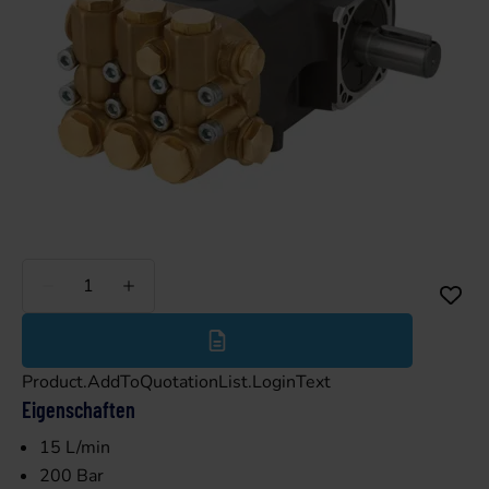
Weniger
Mehr
Product.AddToQuotationList.LoginText
Eigenschaften
15 L/min
200 Bar