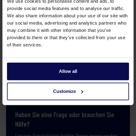
We use cookies to personalise content and ads, to
Verkaufseinheit
st
provide social media features and to analyse our traffic.
We also share information about your use of our site with
our social media, advertising and analytics partners who
may combine it with other information that you’ve
provided to them or that they’ve collected from your use
of their services.
Allow all
Customize
Haben Sie eine Frage oder brauchen Sie
Hilfe?
Unsere Spezialisten helfen Ihnen gerne weiter