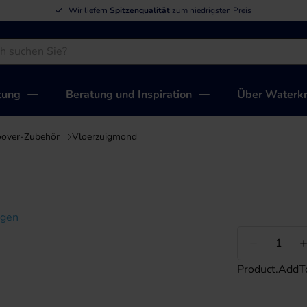
Wir liefern
Spitzenqualität
zum niedrigsten Preis
tung
Beratung und Inspiration
Über Waterkr
over-Zubehör
Vloerzuigmond
igen
Weniger
Product.AddT