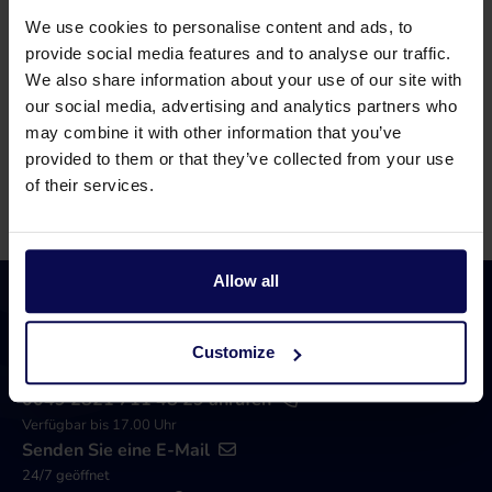
Hilfe?
We use cookies to personalise content and ads, to
Unsere Spezialisten helfen Ihnen gerne weiter
provide social media features and to analyse our traffic.
bei der Suche nach einer passenden Lösung für
We also share information about your use of our site with
Ihr Problem!
our social media, advertising and analytics partners who
may combine it with other information that you’ve
provided to them or that they’ve collected from your use
0315 258 181 anrufen
Kontakt
of their services.
Allow all
Customize
0049 2821 711 48 29 anrufen
Verfügbar bis 17.00 Uhr
Senden Sie eine E-Mail
24/7 geöffnet