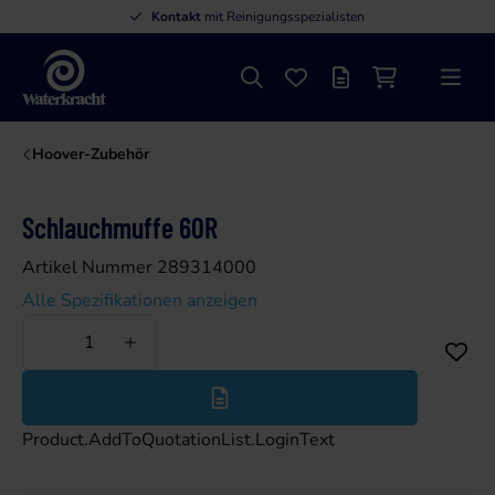
Kontakt
mit Reinigungsspezialisten
Suche
Favoriten
Angebotsliste
Einkaufswage
Menü
Waterkracht
Hoover-Zubehör
Schlauchmuffe 60R
Artikel Nummer 289314000
Alle Spezifikationen anzeigen
Weniger
Mehr
Product.AddToQuotationList.LoginText