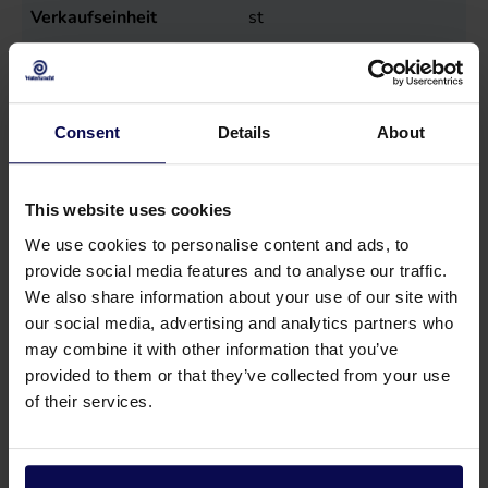
Verkaufseinheit
st
Consent
Details
About
This website uses cookies
We use cookies to personalise content and ads, to
provide social media features and to analyse our traffic.
We also share information about your use of our site with
our social media, advertising and analytics partners who
may combine it with other information that you’ve
provided to them or that they’ve collected from your use
Haben Sie eine Frage oder brauchen Sie
of their services.
Hilfe?
Unsere Spezialisten helfen Ihnen gerne weiter