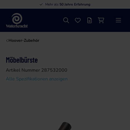
Mehr als
50 Jahre Erfahrung
Suche
Favoriten
Angebotsliste
Einkaufswage
Menü
Waterkracht
Hoover-Zubehör
Möbelbürste
Artikel Nummer 287532000
Alle Spezifikationen anzeigen