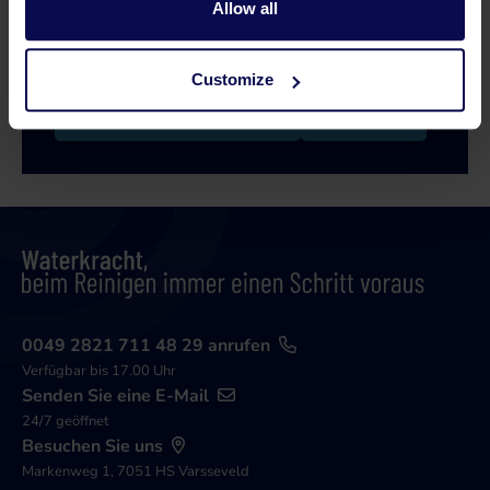
Allow all
bei der Suche nach einer passenden Lösung für
Ihr Problem!
Customize
0315 258 181 anrufen
Kontakt
0049 2821 711 48 29 anrufen
Verfügbar bis 17.00 Uhr
Senden Sie eine E-Mail
24/7 geöffnet
Besuchen Sie uns
Markenweg 1, 7051 HS Varsseveld