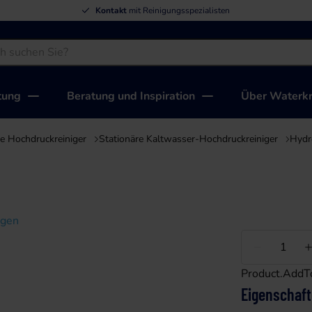
Kontakt
mit Reinigungsspezialisten
tung
Beratung und Inspiration
Über Waterkr
re Hochdruckreiniger
Stationäre Kaltwasser-Hochdruckreiniger
Hydr
igen
Weniger
Product.AddT
Eigenschaf