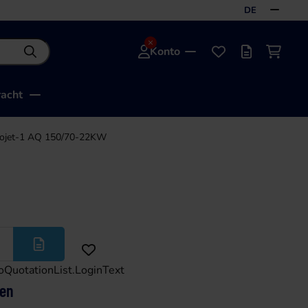
DE
Konto
Suche
Favoriten
Angebotslis
Einkau
acht
ojet-1 AQ 150/70-22KW
Mehr
oQuotationList.LoginText
ten