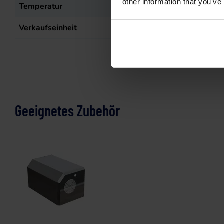
other information that you’ve
Temperatur
55
°C
Verkaufseinheit
st
Geeignetes Zubehör