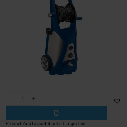
Weniger
Mehr
Product.AddToQuotationList.LoginText