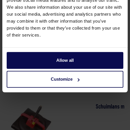
provide social media features and to analyse our traffic.
Temperatur
50
°C
We also share information about your use of our site with
Typ
G-Jet 150/8M
our social media, advertising and analytics partners who
may combine it with other information that you’ve
Verkaufseinheit
st
provided to them or that they’ve collected from your use
of their services.
Waschmitteltank
1.2
Liter
Allow all
Customize
Geeignetes Zubehör
Schuimlans met 