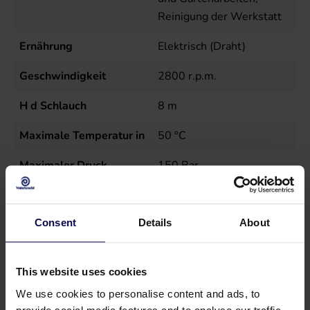
Reinigung der Werkstatt
Ernährung
Elektrisch (Draht)
Geschwindigkeit
2800
r.p.m.
H d Schlauch
8
m
Maximale Temperatur in
50
°C
Maximaler Druck
150
Bar
Mobilität
Mobil
Consent
Details
About
Modell
Jet
Spannung
230
Volt
This website uses cookies
Strom
2,8
kW
We use cookies to personalise content and ads, to