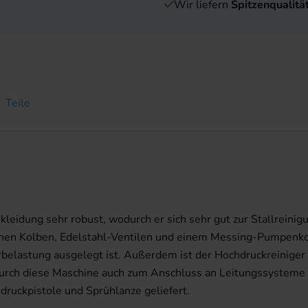
Wir liefern
Spitzenqualitä
Teile
rkleidung sehr robust, wodurch er sich sehr gut zur Stallreini
hen Kolben, Edelstahl-Ventilen und einem Messing-Pumpenkop
rbelastung ausgelegt ist. Außerdem ist der Hochdruckreiniger
urch diese Maschine auch zum Anschluss an Leitungssysteme g
ruckpistole und Sprühlanze geliefert.