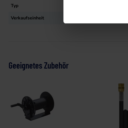
Typ
Buggy 200/15
Verkaufseinheit
st
Geeignetes Zubehör