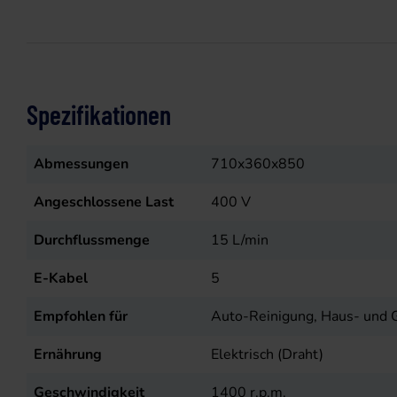
Spezifikationen
Abmessungen
710x360x850
Angeschlossene Last
400
V
Durchflussmenge
15
L/min
E-Kabel
5
Empfohlen für
Auto-Reinigung, Haus- und G
Ernährung
Elektrisch (Draht)
Geschwindigkeit
1400
r.p.m.