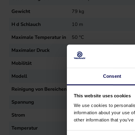
Gewicht
79
kg
H d Schlauch
10
m
Maximale Temperatur in
50
°C
Maximaler Druck
200
Bar
Mobilität
Mobil
Modell
Buggy
Consent
Reinigung von Bereichen
Bauwesen und Straßenbau, La
This website uses cookies
Spannung
400
Volt
We use cookies to personalis
information about your use of
Strom
5,8
kW
other information that you’ve
Temperatur
50
°C