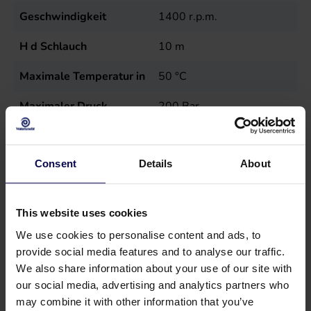
Geschwindigkeit
1400
r.p.m.
H d Schlauch
10
m
Maximale Temperatur in
50
°C
Maximaler Druck
200
Bar
Mobilität
Mobil
Consent
Details
About
Modell
Atomax
Spannung
400
Volt
This website uses cookies
Strom
8,4
kW
We use cookies to personalise content and ads, to
provide social media features and to analyse our traffic.
Typ
Atomax 200/21
We also share information about your use of our site with
Verkaufseinheit
st
our social media, advertising and analytics partners who
may combine it with other information that you’ve