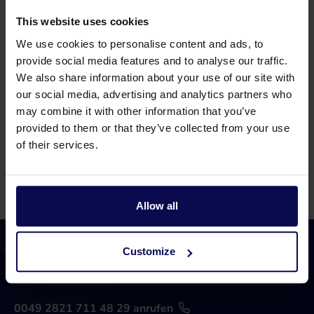
This website uses cookies
Haben Sie eine Frage oder brauchen Sie
We use cookies to personalise content and ads, to
Hilfe?
provide social media features and to analyse our traffic.
We also share information about your use of our site with
Unsere Spezialisten helfen Ihnen gerne weiter
our social media, advertising and analytics partners who
bei der Suche nach einer passenden Lösung für
may combine it with other information that you’ve
Ihr Problem!
provided to them or that they’ve collected from your use
of their services.
0315 258 181 anrufen
Kontakt
Allow all
Customize
0049 2821 711 48 29 anrufen