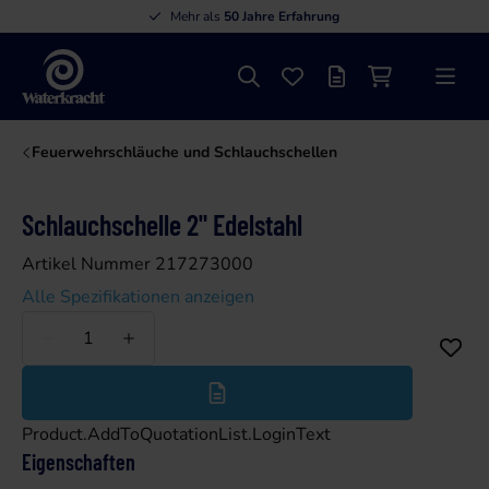
Mehr als
50 Jahre Erfahrung
Suche
Favoriten
Angebotsliste
Einkaufswage
Menü
Waterkracht
Feuerwehrschläuche und Schlauchschellen
Schlauchschelle 2" Edelstahl
Artikel Nummer 217273000
Alle Spezifikationen anzeigen
Weniger
Mehr
Product.AddToQuotationList.LoginText
Eigenschaften