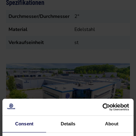
Spezifikationen
Durchmesser/Durchmesser
2"
Material
Edelstahl
Verkaufseinheit
st
Consent
Details
About