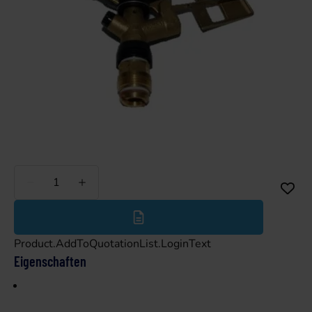
Weniger
Mehr
Product.AddToQuotationList.LoginText
Eigenschaften