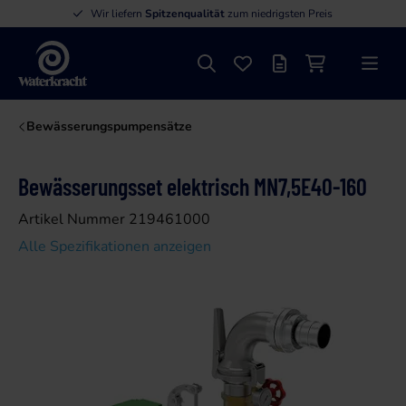
Wir liefern
Spitzenqualität
zum niedrigsten Preis
Suche
Favoriten
Angebotsliste
Einkaufswage
Menü
Waterkracht
Bewässerungspumpensätze
Bewässerungsset elektrisch MN7,5E40-160
Artikel Nummer 219461000
Alle Spezifikationen anzeigen