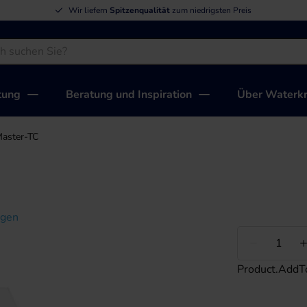
Wir liefern
Spitzenqualität
zum niedrigsten Preis
tung
Beratung und Inspiration
Über Waterkr
aster-TC
igen
Weniger
Product.AddT