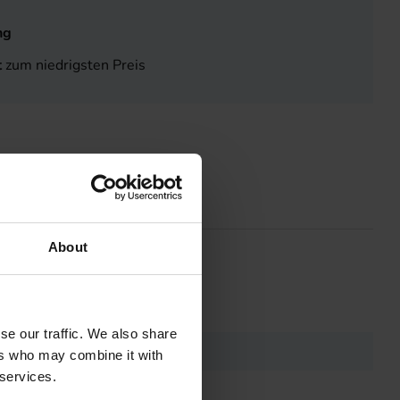
ng
t
zum niedrigsten Preis
About
se our traffic. We also share
ers who may combine it with
 services.