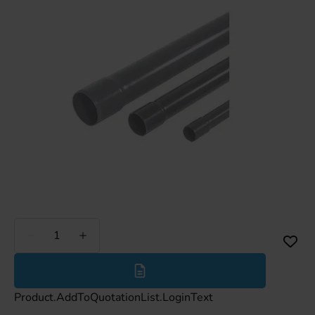
Weniger
Mehr
Product.AddToQuotationList.LoginText