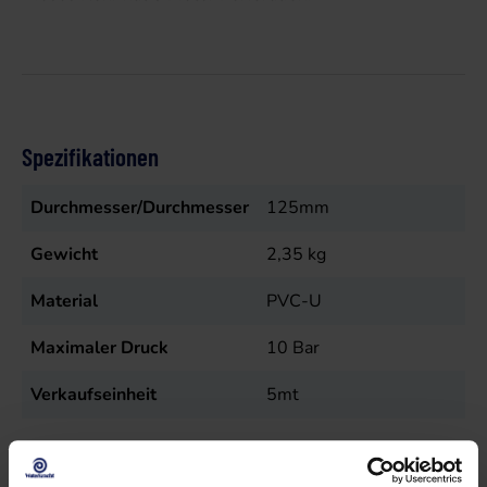
Spezifikationen
Durchmesser/Durchmesser
125mm
Gewicht
2,35
kg
Material
PVC-U
Maximaler Druck
10
Bar
Verkaufseinheit
5mt