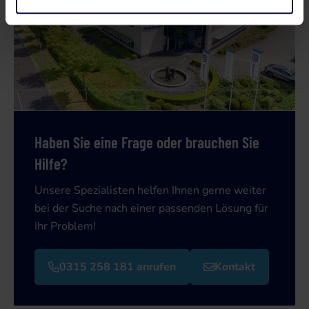
Haben Sie eine Frage oder brauchen Sie
Hilfe?
Unsere Spezialisten helfen Ihnen gerne weiter
bei der Suche nach einer passenden Lösung für
Ihr Problem!
0315 258 181 anrufen
Kontakt