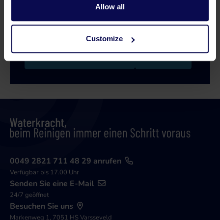
Unsere Spezialisten helfen Ihnen gerne weiter
Allow all
bei der Suche nach einer passenden Lösung für
Ihr Problem!
Customize
0315 258 181 anrufen
Kontakt
0049 2821 711 48 29 anrufen
Verfügbar bis 17.00 Uhr
Senden Sie eine E-Mail
24/7 geöffnet
Besuchen Sie uns
Markenweg 1, 7051 HS Varsseveld