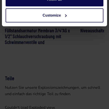
Customize
Füllstandsarmatur Membran 3/4"AG x
Niveauschalter S
1/2" Schlauchverschraubung mit
Schwimmerventile und
Teile
Nutzen Sie unsere Explosionszeichnungen, um schnell
und einfach das richtige Teil zu finden.
Couldn't load Exploded view.