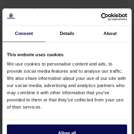
Maximaler Druck
150
Bar
Strom
4
kW
Consent
Details
About
Typ
SP150/15 4KW
Verkaufseinheit
st
This website uses cookies
We use cookies to personalise content and ads, to
provide social media features and to analyse our traffic.
We also share information about your use of our site with
our social media, advertising and analytics partners who
may combine it with other information that you’ve
Geeignetes Zubehör
provided to them or that they’ve collected from your use
of their services.
Allow all