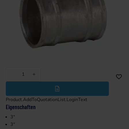
Weniger
Mehr
Product.AddToQuotationList.LoginText
Eigenschaften
3"
3"