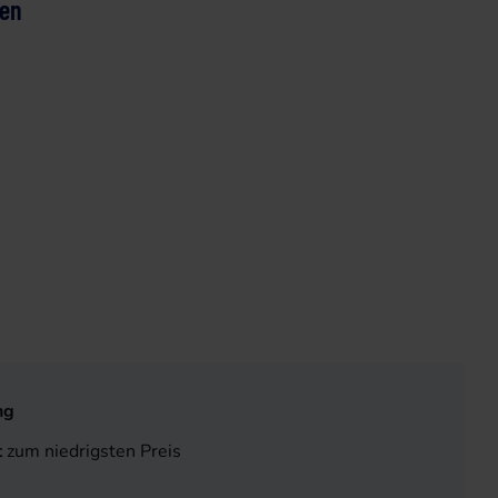
ten
ng
t
zum niedrigsten Preis