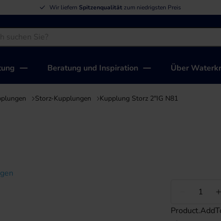
Wir liefern
Spitzenqualität
zum niedrigsten Preis
tung
Beratung und Inspiration
Über Waterkr
pplungen
Storz-Kupplungen
Kupplung Storz 2"IG N81
igen
Weniger
Product.AddT