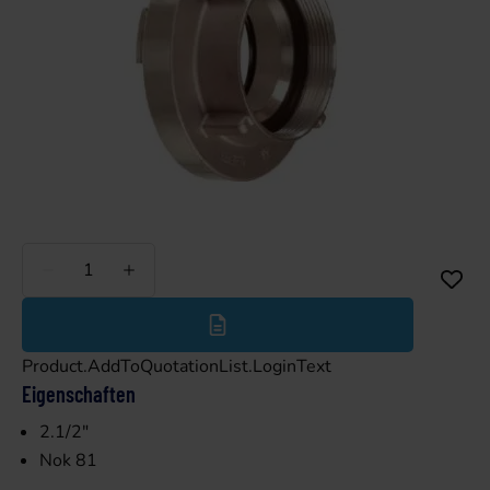
Weniger
Mehr
Product.AddToQuotationList.LoginText
Eigenschaften
2.1/2"
Nok 81