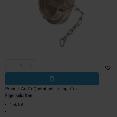
Weniger
Mehr
Product.AddToQuotationList.LoginText
Eigenschaften
Nok 89