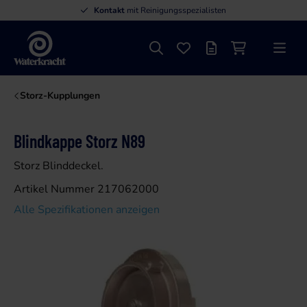
Kontakt
mit Reinigungsspezialisten
Suche
Favoriten
Angebotsliste
Einkaufswage
Menü
Waterkracht
Storz-Kupplungen
Blindkappe Storz N89
Storz Blinddeckel.
Artikel Nummer 217062000
Alle Spezifikationen anzeigen