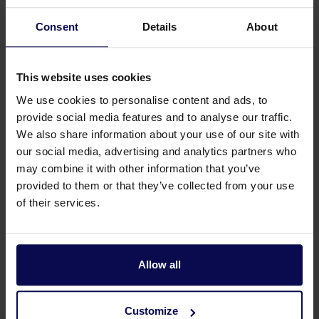
Consent
Details
About
This website uses cookies
We use cookies to personalise content and ads, to
provide social media features and to analyse our traffic.
We also share information about your use of our site with
Haben Sie eine Frage oder brauchen Sie
our social media, advertising and analytics partners who
Hilfe?
may combine it with other information that you’ve
provided to them or that they’ve collected from your use
Unsere Spezialisten helfen Ihnen gerne weiter
of their services.
bei der Suche nach einer passenden Lösung für
Ihr Problem!
Allow all
0315 258 181 anrufen
Kontakt
Customize