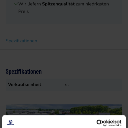
Wir liefern
Spitzenqualität
zum niedrigsten
Preis
Spezifikationen
Spezifikationen
Verkaufseinheit
st