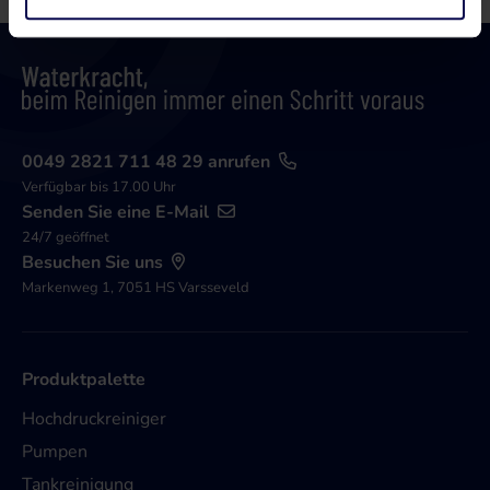
0049 2821 711 48 29 anrufen
Verfügbar bis 17.00 Uhr
Senden Sie eine E-Mail
24/7 geöffnet
Besuchen Sie uns
Markenweg 1, 7051 HS Varsseveld
Produktpalette
Hochdruckreiniger
Pumpen
Tankreinigung